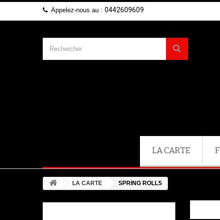
0442609609
Appelez-nous au :
LA CARTE
F
LA CARTE
SPRING ROLLS