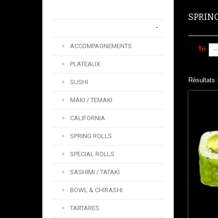
SPRING ROLLS
SPRIN
LA CARTE
ACCOMPAGNEMENTS
Tri
--
PLATEAUX
Résultats 
SUSHI
MAKI / TEMAKI
CALIFORNIA
SPRING ROLLS
SPECIAL ROLLS
SASHIMI / TATAKI
BOWL & CHIRASHI
TARTARES