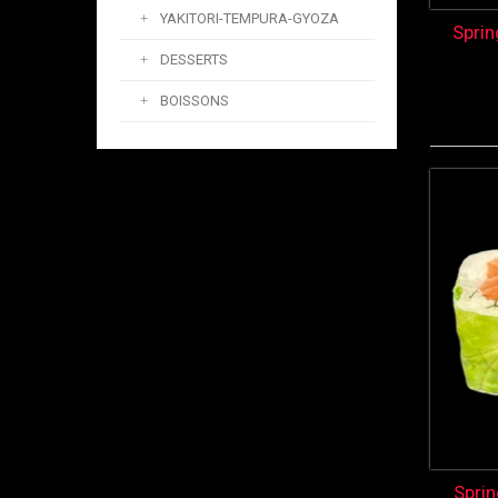
YAKITORI-TEMPURA-GYOZA
Spri
DESSERTS
BOISSONS
Spri