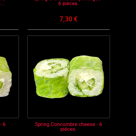
..
6 pièces.
7,30 €
- 6
Spring Concombre cheese - 6
pièces.