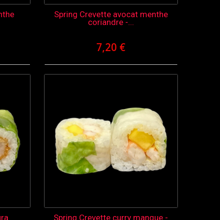
nthe
Spring Crevette avocat menthe
coriandre -...
7,20 €
ura
Spring Crevette curry mangue -