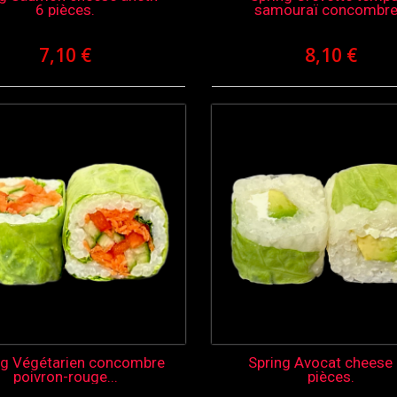
6 pièces.
samouraï concombre.
7,10 €
8,10 €
ng Végétarien concombre
Spring Avocat cheese 
poivron-rouge...
pièces.