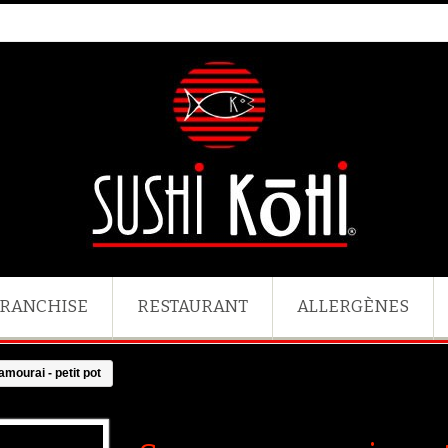
RANCHISE
RESTAURANT
ALLERGÈNES
mourai - petit pot