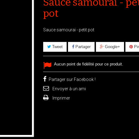
Sauce samourai - pet
pot
Sauce samouraï - petit pot
Tweet
Partager
Google+
Pin
Aucun point de fidélité pour ce produit.
Partager sur Facebook !
Envoyer à un ami
Imprimer
ir l'image