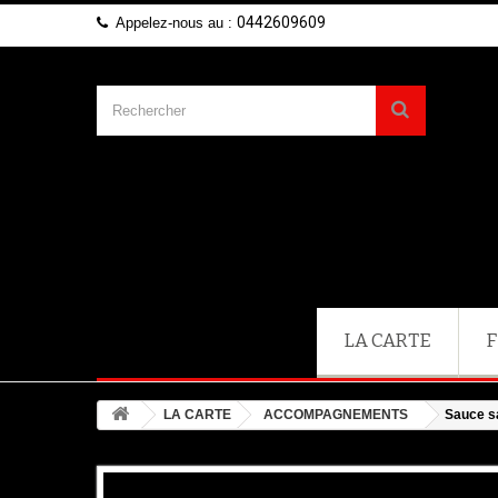
0442609609
Appelez-nous au :
LA CARTE
F
LA CARTE
ACCOMPAGNEMENTS
Sauce sa