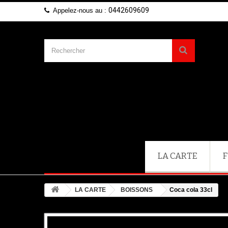
0442609609
Appelez-nous au :
LA CARTE
F
LA CARTE
BOISSONS
Coca cola 33cl