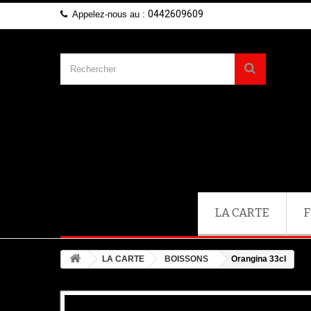
0442609609
Appelez-nous au :
LA CARTE
F
LA CARTE
BOISSONS
Orangina 33cl