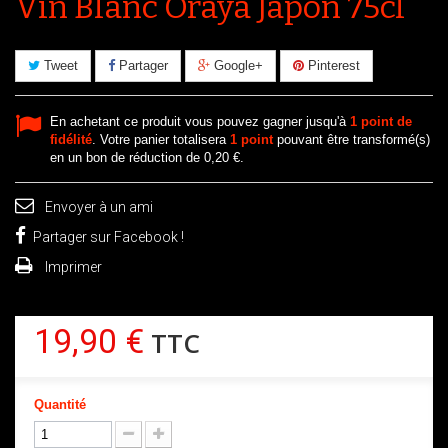
Vin Blanc Oraya Japon 75cl
Tweet
Partager
Google+
Pinterest
En achetant ce produit vous pouvez gagner jusqu'à
1
point de
fidélité
. Votre panier totalisera
1
point
pouvant être transformé(s)
en un bon de réduction de
0,20 €
.
Envoyer à un ami
Partager sur Facebook !
Imprimer
19,90 €
TTC
Quantité