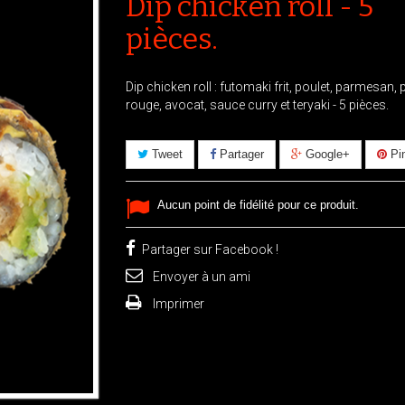
Dip chicken roll - 5
pièces.
Dip chicken roll : futomaki frit, poulet, parmesan,
rouge, avocat, sauce curry et teryaki - 5 pièces.
Tweet
Partager
Google+
Pin
Aucun point de fidélité pour ce produit.
Partager sur Facebook !
Envoyer à un ami
Imprimer
ir l'image