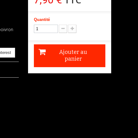
Quantité
 poivron
Ajouter au
terest
panier