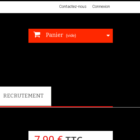
Contactez-nous
Connexion
Panier
(vide)
RECRUTEMENT
7,90 €
TTC