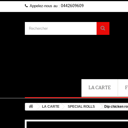
0442609609
Appelez-nous au :
LA CARTE
F
LA CARTE
SPECIAL ROLLS
Dip chicken rol